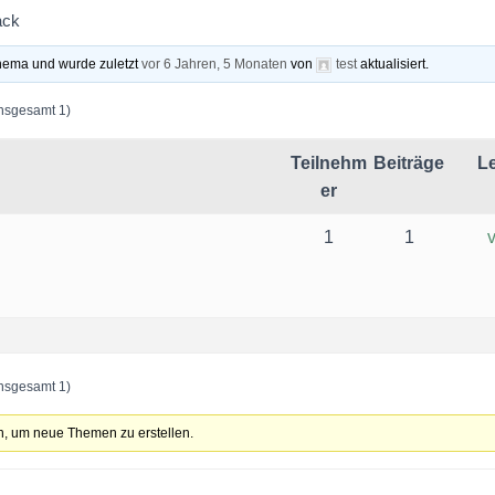
ack
hema und wurde zuletzt
vor 6 Jahren, 5 Monaten
von
test
aktualisiert.
insgesamt 1)
Teilnehm
Beiträge
Le
er
1
1
insgesamt 1)
, um neue Themen zu erstellen.