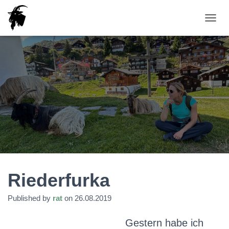
T
O
G
G
L
E
N
A
V
I
G
A
T
I
O
N
Riederfurka
Published by
rat
on
26.08.2019
Gestern habe ich