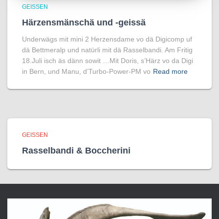
GEISSEN
Härzensmänschä und -geissä
Underwägs mit mini 2 Herzensdame vo dä Digicomp uf
dä Bettmeralp und natürli mit dä Rasselbandi. Am Fritig
18.Juli isch äs dänn sowit …Mit Doris, s’Härz vo da Digi
in Bern, und Manu, d’Turbo-Power-PM vo
Read more
GEISSEN
Rasselbandi & Boccherini